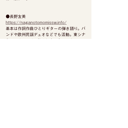
●長野友美
https://naganotomomissw.info/
基本は作詞作曲ひとりギターの弾き語り。バ
ンドや欧州民謡デュオなどでも活動。東シナ
海に面する長崎県佐世保市に生まれ育ちまし
た。29歳の春、始めたばかりのギター片手
にふらり京都に住み着いて。それから約20
年の月日が過ぎましたが、今も京都を根城に
しつつ西へ東へ、ほんの時々海の向こうへ、
潮に呼ばれる流れ藻のように演奏旅を続けて
います。〔主な活動形態〕●弾き語り●バン
ド長野友美と舟●津山篤＆長野友美トラッド
ソングスデュオ（欧州民謡）●栗本夫妻バン
ド（Bass,Chorus）●オラビョル等々。
●カーテンズ
http://blog.livedoor.jp/curtain_s_2/archiv
es/cat_150622.html