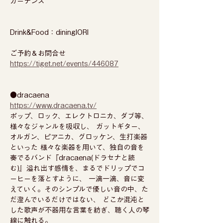
カーテンズ
Drink&Food：diningIORI
ご予約＆お問合せ
https://tiget.net/events/446087
●dracaena
https://www.dracaena.tv/
ポップ、ロック、エレクトロニカ、ダブ等、
様々なジャンルを吸収し、 ガットギター、
オルガン、ピアニカ、グロッケン、生打楽器
といった 様々な楽器を用いて、独自の音を
奏でるバンド『dracaena(ドラセナと読
む)』溢れ出す感情を、まるでドリップでコ
ーヒーを落とすように、 一滴一滴、音に変
えていく。そのシンプルで優しい音の中、た
だ澄んでいるだけではない、 どこか混沌と
した歌声が不器用な言葉を紡ぎ、聴く人の琴
線に触れる。