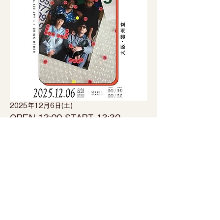
2025年12月6日(土)
OPEN 13:00 START 13:30 
前売4,000円 当日4,500円（1Drink600円
別）
●ご予約：
https://yeye.stores.jp/
●
お問い合わせ：
yeye.ticket@gmail.com
To schedule
IORI
06-6361-3964