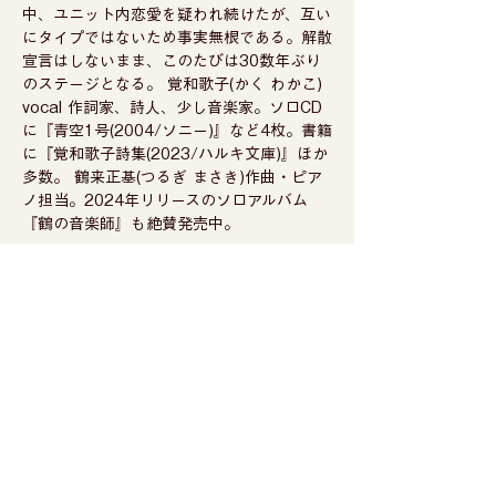
中、ユニット内恋愛を疑われ続けたが、互い
にタイプではないため事実無根である。解散
宣言はしないまま、このたびは30数年ぶり
のステージとなる。 覚和歌子(かく わかこ) 
vocal 作詞家、詩人、少し音楽家。ソロCD
に『青空1号(2004/ソニー)』など4枚。書籍
に『覚和歌子詩集(2023/ハルキ文庫)』ほか
多数。 鶴来正基(つるぎ まさき)作曲・ピア
ノ担当。2024年リリースのソロアルバム
『鶴の音楽師』も絶賛発売中。   
へそまがり 