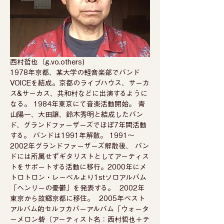
西村哲也（g.vo.others) 
1978年京都、某大学の軽音楽部でバンド
VOICEを結成。京都のライブハウス、サーカ
ス&サーカス、共和村などに出演するように
なる。 1984年東京にて音楽活動開始。 青
山陽一、大田譲、鈴木秀明と結成したバン
ド、グランドファーザーズでほぼ7年間活動
する。 バンドは1991年解散。 1991〜
2002年グランドファーザーズ解散後、 バン
ドには所属せずギタリストとしてアーティス
トをサポートする活動に移行。2000年にメ
トロトロン・レーベルより1stソロアルバム
「ヘンリーの憂鬱」を発表する。  2002年
東京から故郷京都に移住。  2005年ベスト
アルバム的セルフカバーアルバム「ウォータ
ーメロン砦（アーティスト名：西村哲也＋テ