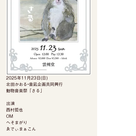
2025年11月23日(日) 
北田かおる•音凪企画共同興行 
動物音楽祭「さる」  
出演 
西村哲也 
OM
へそまがり 
ゑでぃまぁこん   