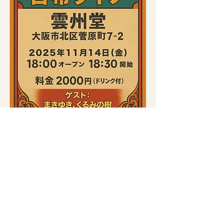
open 18:00 / start 18:30 
料金¥2000（ドリンク付）
◆お問合せ　
https://www.instagram.com/toshizaki/
To schedule
IORI
06-6361-3964
雲州堂
06-6361-3903
info@iori-unshudo.com