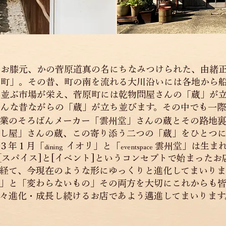
のお膝元、かの菅原道真の名にちなみつけられた、由緒
原町」。その昔、町の南を流れる大川沿いには各地から
が並ぶ市場が栄え、菅原町には乾物問屋さんの「蔵」が
そんな昔ながらの「蔵」が立ち並びます。
その中でも一際
業のそろばんメーカー「雲州堂」さんの蔵とその路地
し屋」さんの蔵、この寄り添う二つの「蔵」をひとつ
３年１月「
イオリ」と「
雲州堂」は生ま
dining
eventspace
と[スパイス]と[イベント]というコンセプトで始まった
経て、今現在のような形にゆっくりと進化してまいり
」と「変わらないもの」その両方を大切にこれからも
々進化・成長し続けるお店であよう邁進してまいります