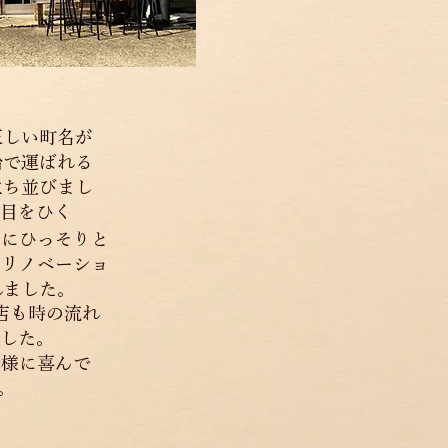
正しい町名が
船で運ばれる
立ち並びまし
目をひく
裏にひっそりと
にリノベーショ
れました。
お店も時の流れ
ました。
皆様に喜んで
。