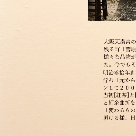
大阪天満宮
残る町「菅
様々な品物
た。今でも
明治参拾年創
佇む「元から
ンして２００
当初[紅茶]
と紆余曲折を
「変わるもの
頂ける様、日